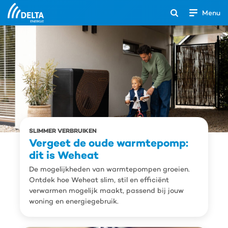
Menu
Open
het
Search
zoekveld
SLIMMER VERBRUIKEN
Vergeet de oude warmtepomp:
dit is Weheat
De mogelijkheden van warmtepompen groeien.
Ontdek hoe Weheat slim, stil en efficiënt
verwarmen mogelijk maakt, passend bij jouw
woning en energiegebruik.