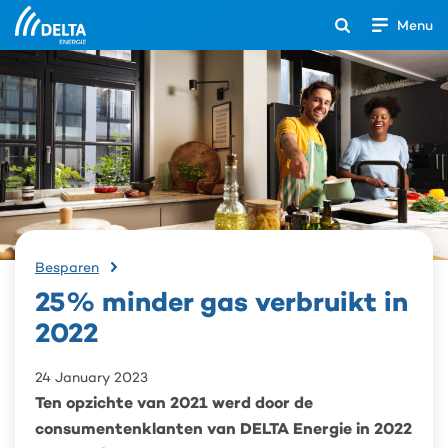
Menu
Open
het
Search
zoekveld
25%
Besparen
minder
25% minder gas verbruikt in
gas
verbruikt
2022
in
2022
24 January 2023
Ten opzichte van 2021 werd door de
consumentenklanten van DELTA Energie in 2022