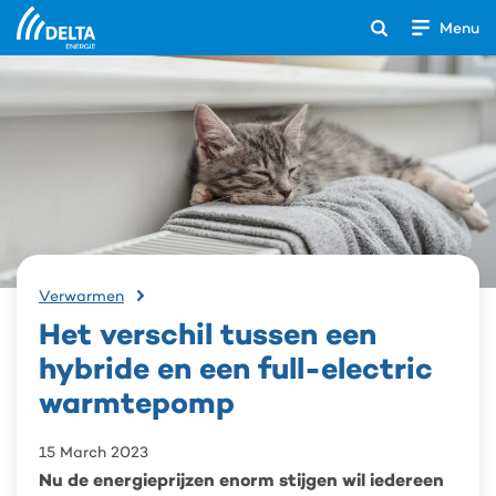
Menu
Open
het
Search
zoekveld
Het
Verwarmen
verschil
Het verschil tussen een
tussen
een
hybride en een full-electric
hybride
warmtepomp
en
een
full-
15 March 2023
electric
Nu de energieprijzen enorm stijgen wil iedereen
warmtepomp