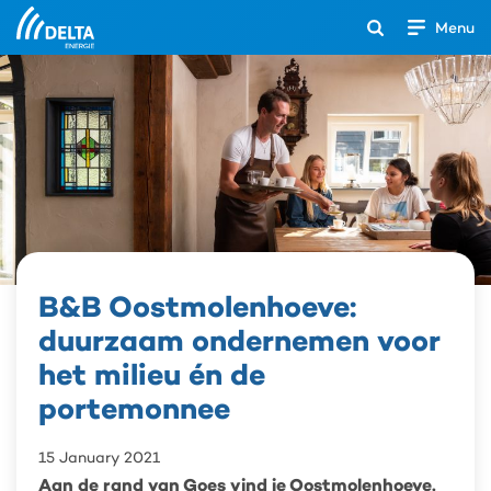
Menu
Open
het
Search
zoekveld
B&B Oostmolenhoeve:
B&B
Oostmolenhoeve:
duurzaam ondernemen voor
duurzaam
ondernemen
het milieu én de
voor
portemonnee
het
milieu
én
15 January 2021
de
Aan de rand van Goes vind je Oostmolenhoeve,