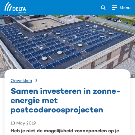
Menu
Open
het
Search
zoekveld
Samen
Opwekken
investeren
Samen investeren in zonne-
in
zonne-
energie met
energie
postcoderoosprojecten
met
postcoderoosprojecten
13 May 2019
Heb je niet de mogelijkheid zonnepanelen op je