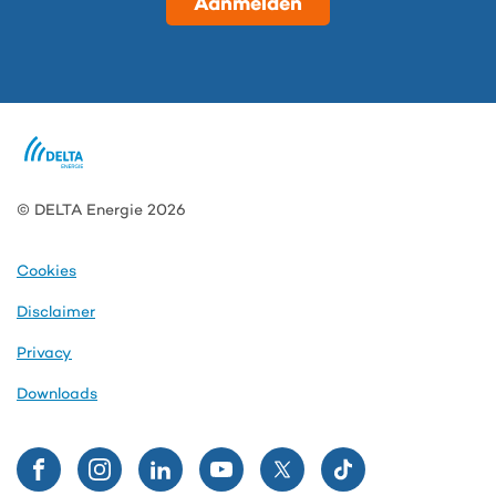
Aanmelden
© DELTA Energie 2026
Cookies
Disclaimer
Privacy
Downloads
Volg
Volg
Volg
Volg
Volg
Volg
ons
ons
ons
ons
ons
ons