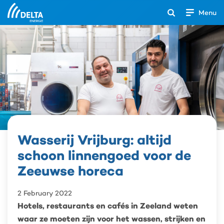
Menu
Open
het
Search
zoekveld
Wasserij Vrijburg: altijd
Wasserij
Vrijburg:
schoon linnengoed voor de
altijd
schoon
Zeeuwse horeca
linnengoed
voor
2 February 2022
de
Hotels, restaurants en cafés in Zeeland weten
Zeeuwse
horeca
waar ze moeten zijn voor het wassen, strijken en