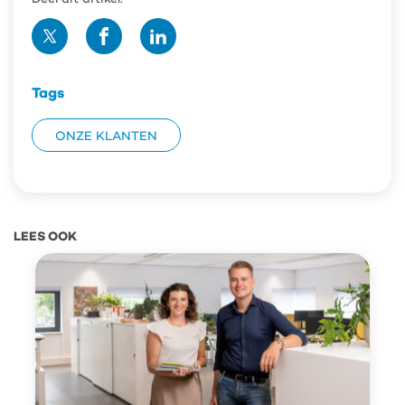
Deel
Deel
Deel
op
op
op
Twitter
Facebook
Linedin
Tags
ONZE KLANTEN
LEES OOK