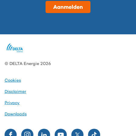
Aanmelden
© DELTA Energie 2026
Cookies
Disclaimer
Privacy
Downloads
Volg
Volg
Volg
Volg
Volg
Volg