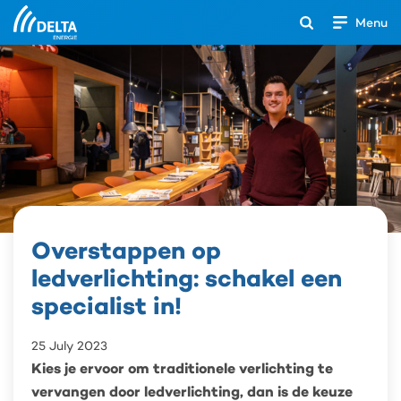
Menu
Open
het
Search
zoekveld
Overstappen op
Overstappen
op
ledverlichting: schakel een
ledverlichting:
schakel
specialist in!
een
specialist
25 July 2023
in!
Kies je ervoor om traditionele verlichting te
vervangen door ledverlichting, dan is de keuze