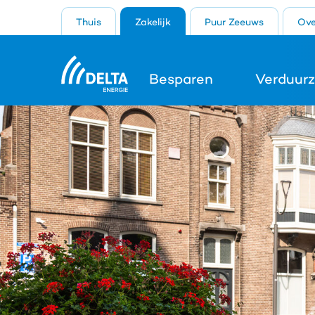
Thuis
Zakelijk
Puur Zeeuws
Ove
Besparen
Verduur
Search