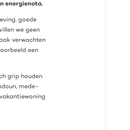
un energienota.
eving, goede
willen we geen
Vaak verwachten
jvoorbeeld een
ch grip houden
Abdoun, mede-
 vakantiewoning