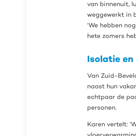
van binnenuit, 
weggewerkt in b
‘We hebben nog 
hete zomers he
Isolatie e
Van Zuid-Bevel
naast hun vaka
echtpaar de paa
personen.
Karen vertelt: 
vloerverwarming