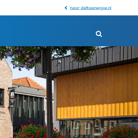
naar deltaenergie.nl
Open
het
zoekveld