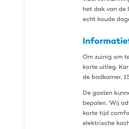
het dak van de 
echt koude dagen
Informatie
Om zuinig om te
korte uitleg. Ka
de badkamer, 15
De gasten kunn
bepalen. ‘Wij ad
korte tijd comf
elektrische kac