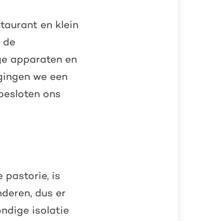
taurant en klein
e de
ige apparaten en
 gingen we een
besloten ons
 pastorie, is
deren, dus er
ondige isolatie