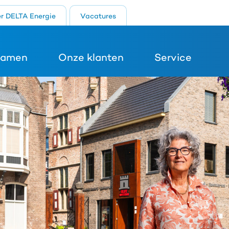
r DELTA Energie
Vacatures
zamen
Onze klanten
Service