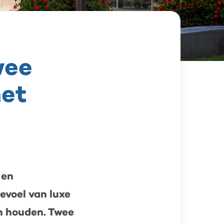
wee
het
 en
evoel van luxe
n houden. Twee