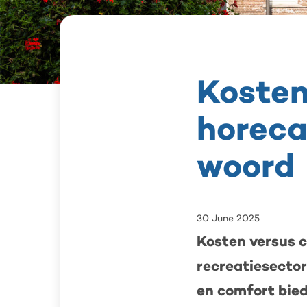
Kosten
Kosten
versus
comfort:
horeca
twee
horecaondernemers
aan
woord
het
woord
30 June 2025
Kosten versus c
recreatiesector
en comfort bie