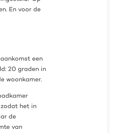
en. En voor de
j aankomst een
ld: 20 graden in
 de woonkamer.
 badkamer
 zodat het in
aar de
rmte van