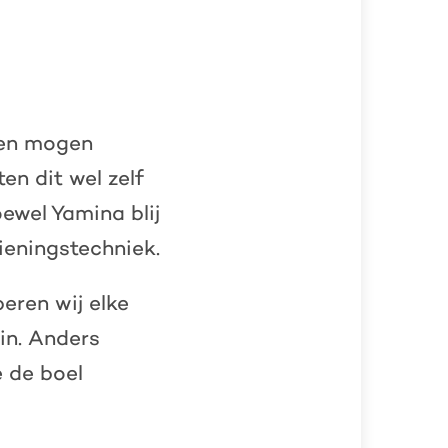
pen mogen
en dit wel zelf
oewel Yamina blij
ieningstechniek.
eren wij elke
in. Anders
 de boel