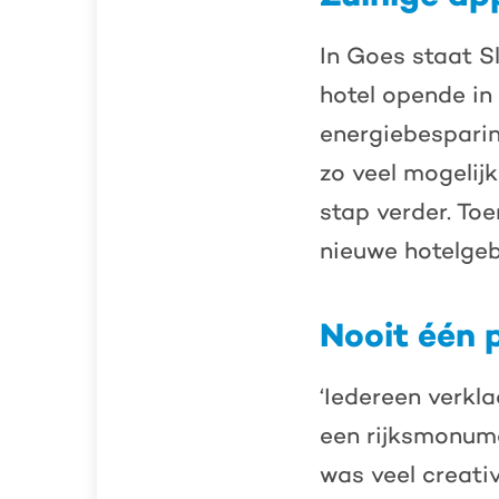
In Goes staat S
hotel opende in 
energiebesparin
zo veel mogelij
stap verder. To
nieuwe hotelgeb
Nooit één 
‘Iedereen verkl
een rijksmonum
was veel creativ