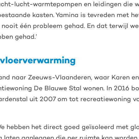
lucht-lucht-warmtepompen en leidingen die 
estaande kasten. Yamina is tevreden met het
nooit één probleem gehad. En dat terwijl we
bben gehad.’
n vloerverwarming
and naar Zeeuws-Vlaanderen, waar Karen e
ntiewoning De Blauwe Stal wonen. In 2016 b
rdenstal uit 2007 om tot recreatiewoning vo
‘We hebben het direct goed geïsoleerd met gl
 laten aanleggen die per ruimte kan worden 