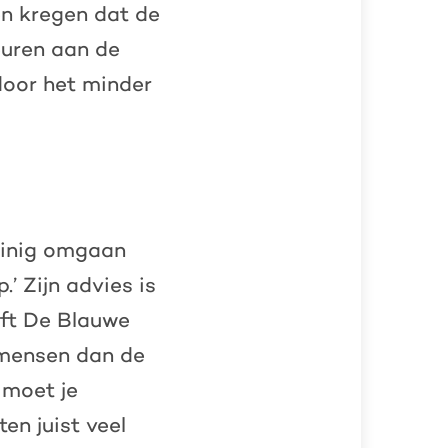
n kregen dat de
euren aan de
door het minder
zuinig omgaan
’ Zijn advies is
eft De Blauwe
t mensen dan de
 moet je
ten juist veel