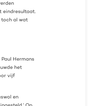
werden
 eindresultaat.
 toch al wat
n Paul Hermans
ouwde het
or vijf
aswol en
ingesteld.’ Op