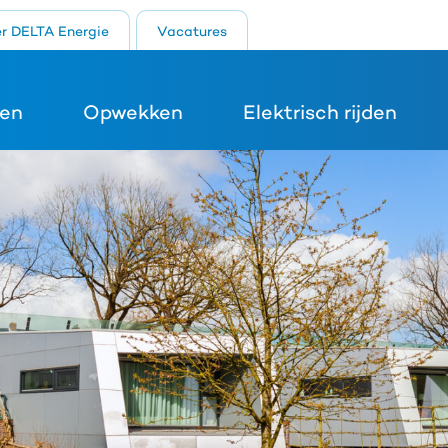
r DELTA Energie
Vacatures
en
Opwekken
Elektrisch rijden