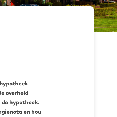
a hypotheek
De overheid
n de hypotheek.
ergienota en hou