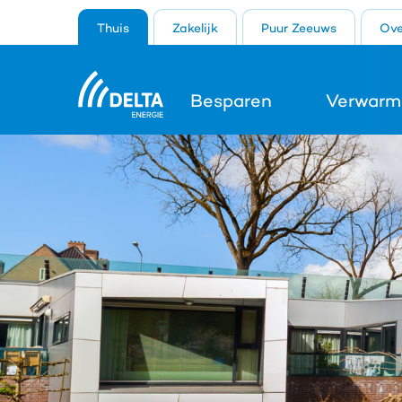
Thuis
Zakelijk
Puur Zeeuws
Ove
Besparen
Verwarm
Search