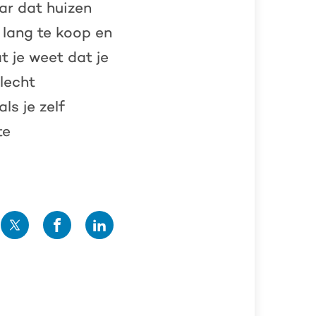
aar dat huizen
 lang te koop en
 je weet dat je
lecht
ls je zelf
te
Deel
Deel
Deel
op
op
op
Twitter
Facebook
Linedin