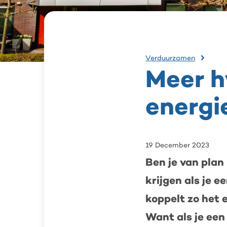
Meer
Verduurzamen
hypo
Meer h
voor
ener
energi
huis
19 December 2023
Ben je van plan
krijgen als je 
koppelt zo het 
Want als je een