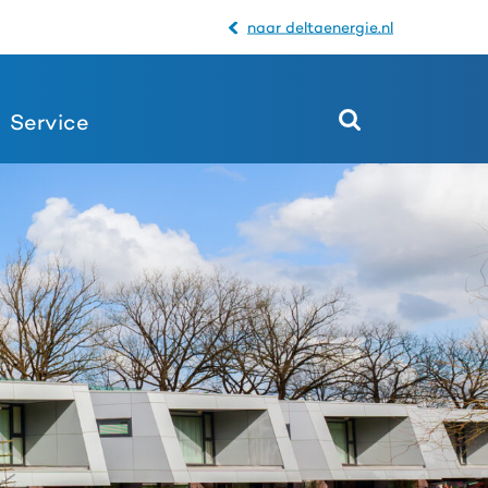
naar deltaenergie.nl
Service
Open
het
zoekveld