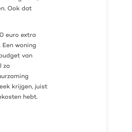
en. Ook dat
0 euro extra
. Een woning
 budget van
l zo
duurzaming
k krijgen, juist
ekosten hebt.