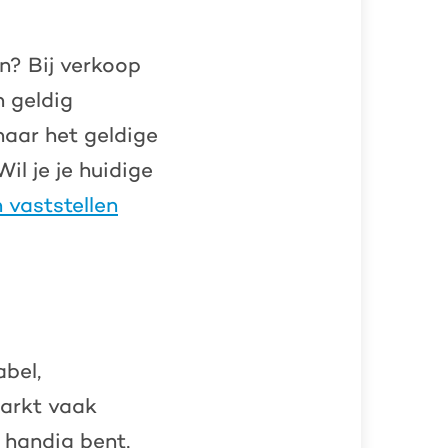
en? Bij verkoop
n geldig
naar het geldige
il je je huidige
n vaststellen
bel,
markt vaak
f handig bent,