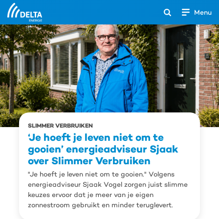
Menu
Open
het
Search
zoekveld
SLIMMER VERBRUIKEN
‘Je hoeft je leven niet om te
gooien’ energieadviseur Sjaak
over Slimmer Verbruiken
"Je hoeft je leven niet om te gooien." Volgens
energieadviseur Sjaak Vogel zorgen juist slimme
keuzes ervoor dat je meer van je eigen
zonnestroom gebruikt en minder teruglevert.