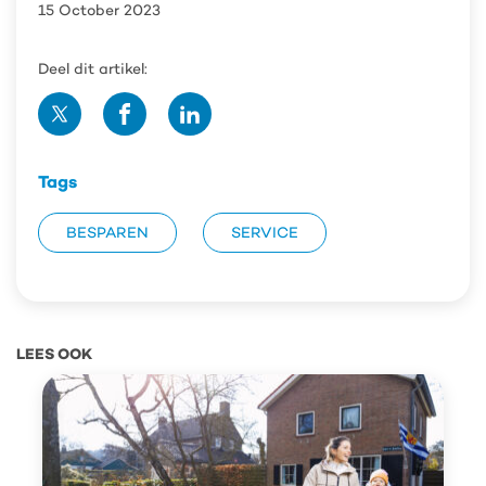
15 October 2023
Deel dit artikel:
Deel
Deel
Deel
op
op
op
Twitter
Facebook
Linedin
Tags
BESPAREN
SERVICE
LEES OOK