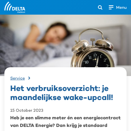
Menu
Open
het
Search
zoekveld
Het
Service
verbruiksoverzicht:
Het verbruiksoverzicht: je
je
maandelijkse
maandelijkse wake-upcall!
wake-
upcall!
15 October 2023
Heb je een slimme meter én een energiecontract
van DELTA Energie? Dan krijg je standaard