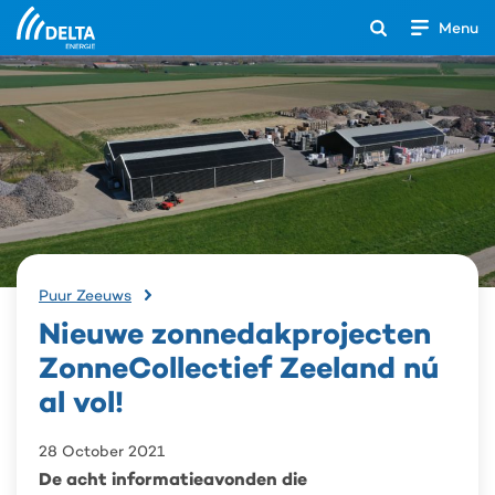
Menu
Open
het
Search
zoekveld
Nieuwe
Puur Zeeuws
zonnedakprojecten
Nieuwe zonnedakprojecten
ZonneCollectief
Zeeland
ZonneCollectief Zeeland nú
nú
al vol!
al
vol!
28 October 2021
De acht informatieavonden die