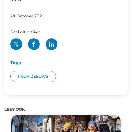
28 October 2021
Deel dit artikel:
Deel
Deel
Deel
op
op
op
Twitter
Facebook
Linedin
Tags
PUUR ZEEUWS
LEES OOK