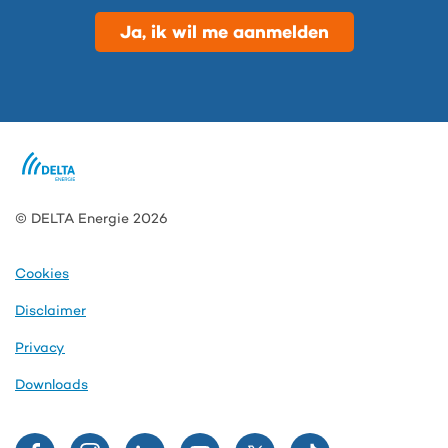
Ja, ik wil me aanmelden
© DELTA Energie 2026
Cookies
Disclaimer
Privacy
Downloads
Volg
Volg
Volg
Volg
Volg
Volg