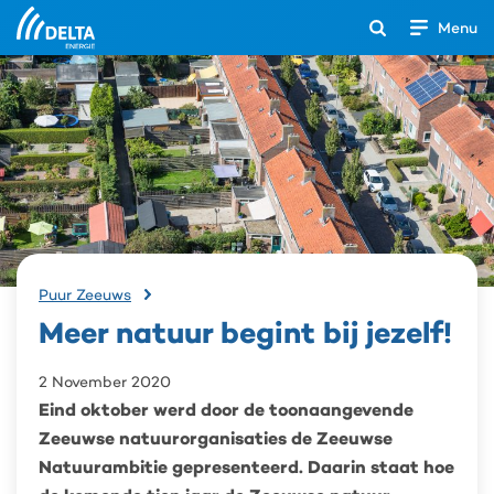
Menu
Open
het
Search
zoekveld
Meer
Puur Zeeuws
natuur
Meer natuur begint bij jezelf!
begint
bij
jezelf!
2 November 2020
Eind oktober werd door de toonaangevende
Zeeuwse natuurorganisaties de Zeeuwse
Natuurambitie gepresenteerd. Daarin staat hoe