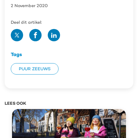
2 November 2020
Deel dit artikel:
Deel
Deel
Deel
op
op
op
Twitter
Facebook
Linedin
Tags
PUUR ZEEUWS
LEES OOK