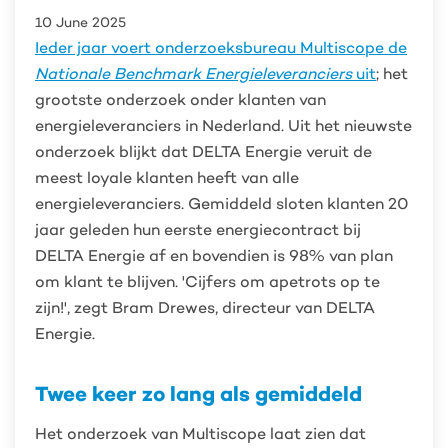
het
10 June 2025
mooiste
Ieder jaar voert onderzoeksbureau Multiscope de
bewijs
Nationale Benchmark Energieleveranciers
uit
; het
dat
we
grootste onderzoek onder klanten van
ons
energieleveranciers in Nederland. Uit het nieuwste
werk
onderzoek blijkt dat DELTA Energie veruit de
goed
doen’
meest loyale klanten heeft van alle
energieleveranciers. Gemiddeld sloten klanten 20
jaar geleden hun eerste energiecontract bij
DELTA Energie af en bovendien is 98% van plan
om klant te blijven. 'Cijfers om apetrots op te
zijn!', zegt Bram Drewes, directeur van DELTA
Energie.
Twee keer zo lang als gemiddeld
Het onderzoek van Multiscope laat zien dat