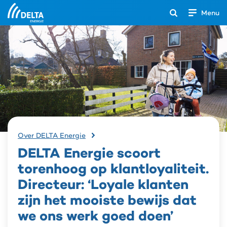
Menu
Open
het
Search
zoekveld
DELTA
Over DELTA Energie
Energie
DELTA Energie scoort
scoort
torenhoog
torenhoog op klantloyaliteit.
op
Directeur: ‘Loyale klanten
klantloyaliteit.
Directeur:
zijn het mooiste bewijs dat
‘Loyale
we ons werk goed doen’
klanten
zijn