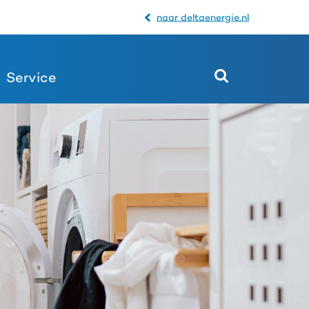
naar deltaenergie.nl
Service
Open
het
zoekveld