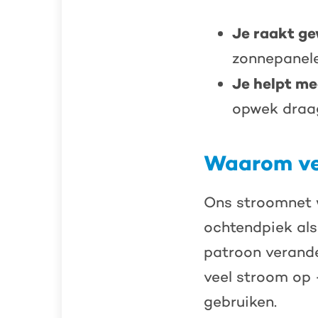
Je raakt ge
zonnepanel
Je helpt me
opwek draag
Waarom ver
Ons stroomnet 
ochtendpiek als
patroon verand
veel stroom op –
gebruiken.