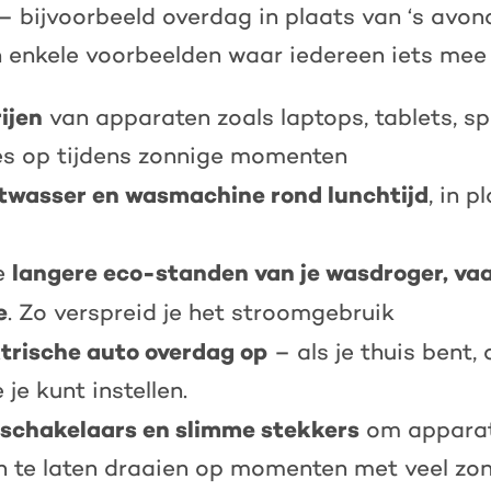
– bijvoorbeeld overdag in plaats van ‘s avon
 enkele voorbeelden waar iedereen iets mee 
ijen
van apparaten zoals laptops, tablets, s
s op tijdens zonnige momenten
twasser en wasmachine rond lunchtijd
, in 
langere eco-standen van je wasdroger, va
e
e
. Zo verspreid je het stroomgebruik
ktrische auto overdag op
– als je thuis bent,
 je kunt instellen
.
dschakelaars en slimme stekkers
om appara
 te laten draaien op momenten met veel zo