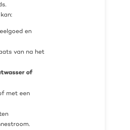
ds.
kan:
peelgoed en
plaats van na het
atwasser of
 of met
een
ten
nnestroom.