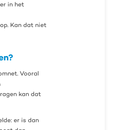
r in het
op. Kan dat niet
en?
omnet. Vooral
n
ragen kan dat
lde: er is dan