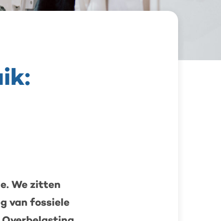
ik:
ie. We zitten
g van fossiele
. Overbelasting