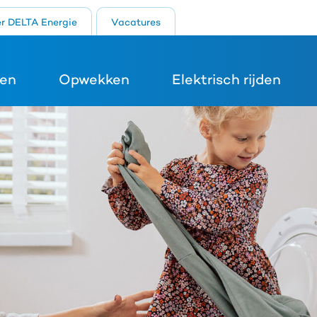
r DELTA Energie
Vacatures
en
Opwekken
Elektrisch rijden