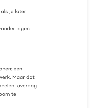
als je later
zonder eigen
onen: een
werk. Maar dat
anelen overdag
room te