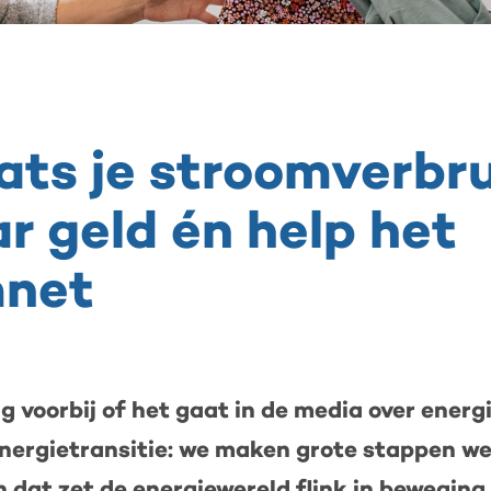
s
ats je stroomverbru
rbruik:
r geld én help het
mnet
et
g voorbij of het gaat in de media over energ
nergietransitie: we maken grote stappen we
 dat zet de energiewereld flink in beweging