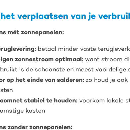
 het verplaatsen van je verbrui
ns mét zonnepanelen:
eruglevering:
betaal minder vaste teruglever
eigen zonnestroom optimaal:
want stroom die
ebruikt is de schoonste en meest voordelige
oor op het einde van salderen:
zo houd je ook
osten
roomnet stabiel te houden:
voorkom lokale s
komstige kosten
ns zonder zonnepanelen: