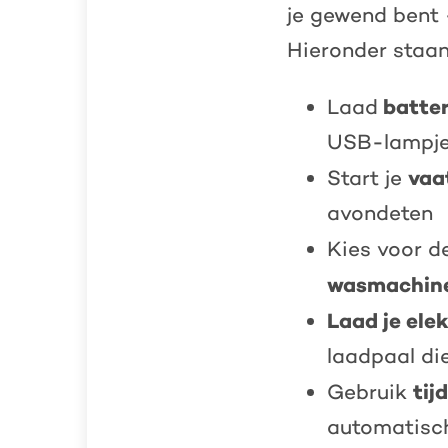
je gewend bent 
Hieronder staan
batter
Laad
USB-lampje
vaa
Start je
avondeten
Kies voor d
wasmachin
Laad je ele
laadpaal die
tij
Gebruik
automatisch