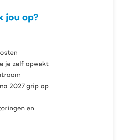
k jou op?
kosten
 je zelf opwekt
 stroom
 na 2027 grip op
toringen en