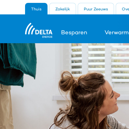
Thuis
Zakelijk
Puur Zeeuws
Ove
Besparen
Verwarm
Search