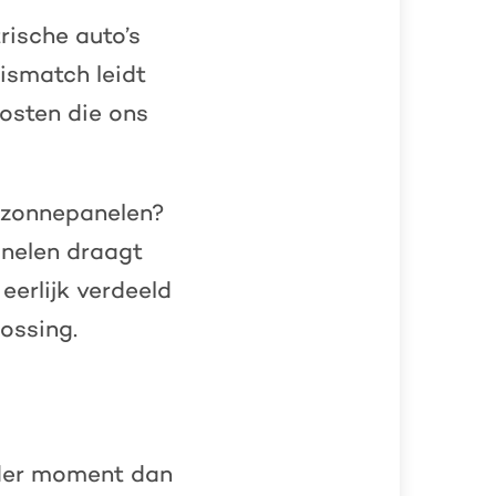
trische auto’s
ismatch leidt
kosten die ons
e zonnepanelen?
anelen draagt
eerlijk verdeeld
ossing.
nder moment dan