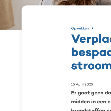
Verplaat
Opwekken
je
Verpla
stroomve
bespaar
bespaa
geld
én
help
stroo
het
stroomn
15 April 2025
Er gaat geen da
midden in een e
brandstoffen en