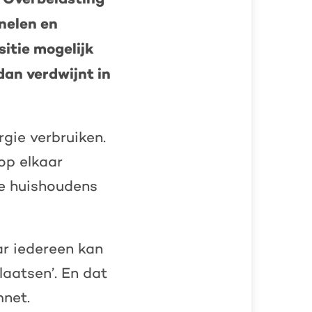
nelen en
itie mogelijk
dan verdwijnt in
gie verbruiken.
op elkaar
le huishoudens
ar iedereen kan
laatsen’. En dat
mnet.